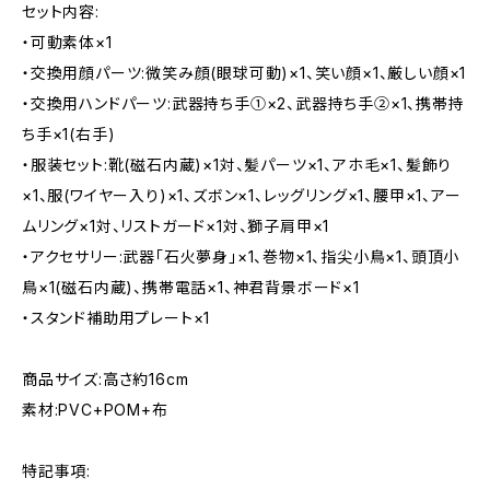
セット内容:
・可動素体×1
・交換用顔パーツ:微笑み顔(眼球可動)×1、笑い顔×1、厳しい顔×1
・交換用ハンドパーツ:武器持ち手①×2、武器持ち手②×1、携帯持
ち手×1(右手)
・服装セット:靴(磁石内蔵)×1対、髪パーツ×1、アホ毛×1、髪飾り
×1、服(ワイヤー入り)×1、ズボン×1、レッグリング×1、腰甲×1、アー
ムリング×1対、リストガード×1対、獅子肩甲×1
・アクセサリー:武器「石火夢身」×1、巻物×1、指尖小鳥×1、頭頂小
鳥×1(磁石内蔵)、携帯電話×1、神君背景ボード×1
・スタンド補助用プレート×1
商品サイズ:高さ約16cm
素材:PVC+POM+布
特記事項: