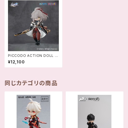
PICCODO ACTION DOLL X
崩壊:スターレイル 景元(けいげ
¥12,100
ん) デフォルメドール ‐ 694
2421153511
同じカテゴリの商品