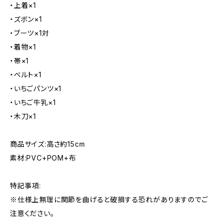
・上着×1
・ズボン×1
・ブーツ×1対
・着物×1
・帯×1
・ベルト×1
・いちごパンツ×1
・いちご牛乳×1
・木刀×1
商品サイズ:高さ約15cm
素材:PVC+POM+布
特記事項:
※仕様上無理に関節を曲げると破損する恐れがありますのでご
注意ください。