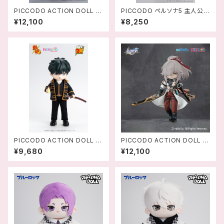
PICCODO ACTION DOLL X
PICCODO ペルソナ5 主人公
原神 楓原万葉(かえではらかず
デフォルメドール-458956581
¥12,100
¥8,250
は) デフォルメドール - 694242
2847
1168157
PICCODO ACTION DOLL 銀
PICCODO ACTION DOLL X
魂 土方十四郎 デフォルメドール
崩壊:スターレイル 景元(けいげ
¥9,680
¥12,100
- 4589565820316
ん) デフォルメドール ‐ 694
2421153511