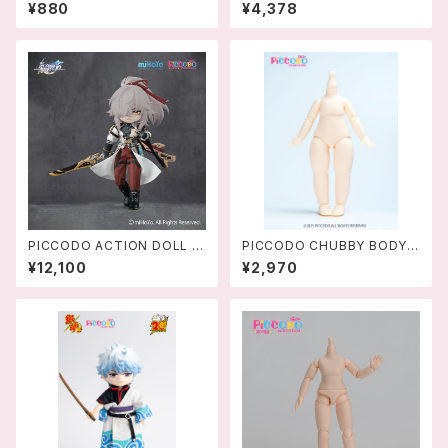
用 交換用手首セットB
キースーツ (ドール用)
¥880
¥4,378
PICCODO ACTION DOLL X
PICCODO CHUBBY BODY
崩壊:スターレイル 景元(けいげ
デフォルメドールボディ
¥12,100
¥2,970
ん) デフォルメドール ‐ 694
2421153511