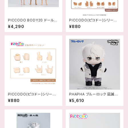
PICCODO BODY20 ドールボ
PICCODO(ピコドー)シリーズ
ディ
交換用手セット セットC
¥4,290
¥880
PICCODO(ピコドー)シリーズ
PHAPHA ブルーロック 凪誠士
交換用手セット セットA
郎 アクションドール ACTION
¥880
¥5,610
DOLL ‐ 458956581885
6