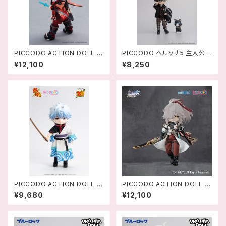
PICCODO ACTION DOLL X
PICCODO ペルソナ5 主人公
原神 楓原万葉(かえではらかず
デフォルメドール-458956581
¥12,100
¥8,250
は) デフォルメドール - 694242
2847
1168157
PICCODO ACTION DOLL 銀
PICCODO ACTION DOLL X
魂 坂田銀時 デフォルメドール -
崩壊:スターレイル 景元(けいげ
¥9,680
¥12,100
4589565820309
ん) デフォルメドール ‐ 694
2421153511