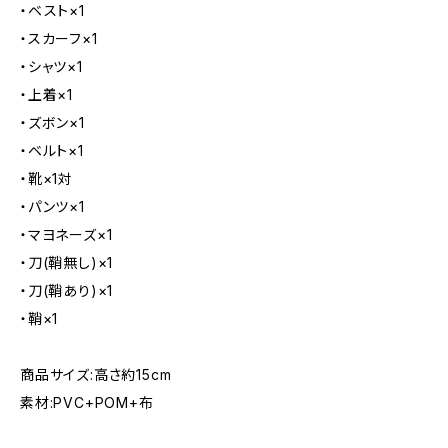
・ベスト×1
・スカーフ×1
・シャツ×1
・上着×1
・ズボン×1
・ベルト×1
・靴×1対
・パンツ×1
・マヨネーズ×1
・刀(鞘無し)×1
・刀(鞘あり)×1
・鞘×1
商品サイズ:高さ約15cm
素材:PVC+POM+布