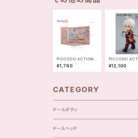
PICCODO ACTION
PICCODO ACT
DOLL 展示用背景ボー
DOLL X 原神 
¥1,760
¥12,100
ド ケーキ屋 L-458956
葉(かえではらか
5814223
デフォルメドール -
2421168157
CATEGORY
ドールボディ
ドールヘッド