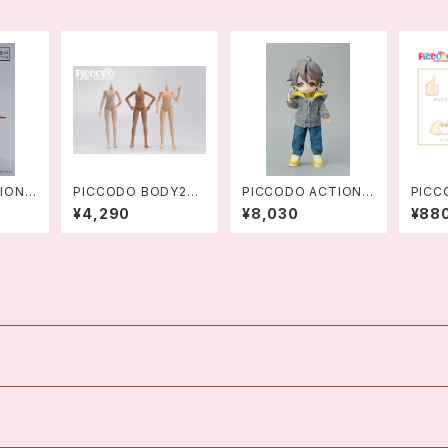
ION
PICCODO BODY20
PICCODO ACTION
PIC
楓原万
ドールボディ
DOLL 花のみぞ知る 有
リーズ
¥4,290
¥8,030
¥88
ずは)
川洋一 デフォルメドー
セット
 694
ル-4589565813226