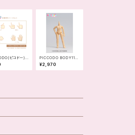
CODO(ピコドー)シ
PICCODO BODY11
 交換用手セット
デフォルメドールボディ
0
¥2,970
B