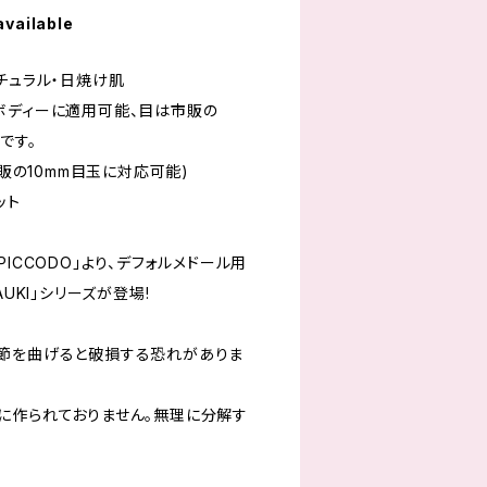
available
ナチュラル・日焼け肌
ルボディーに適用可能、目は市販の
です。
(市販の10mm目玉に対応可能)
ット
PICCODO」より、デフォルメドール用
UKI」シリーズが登場!
節を曲げると破損する恐れがありま
に作られておりません。無理に分解す