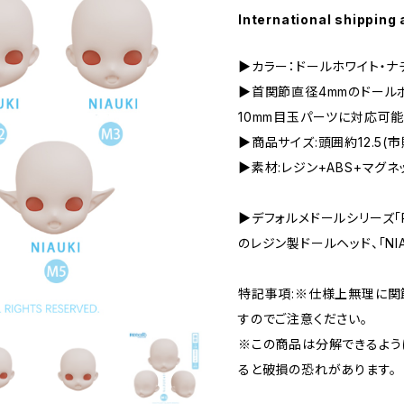
International shipping 
▶︎カラー：ドールホワイト・
▶︎首関節直径4mmのドー
10mm目玉パーツに対応可能
▶︎商品サイズ:頭囲約12.5
▶︎素材:レジン+ABS+マグネ
▶︎デフォルメドールシリーズ「
のレジン製ドールヘッド、「NIA
特記事項:※仕様上無理に関
すのでご注意ください。
※この商品は分解できるよう
ると破損の恐れがあります。