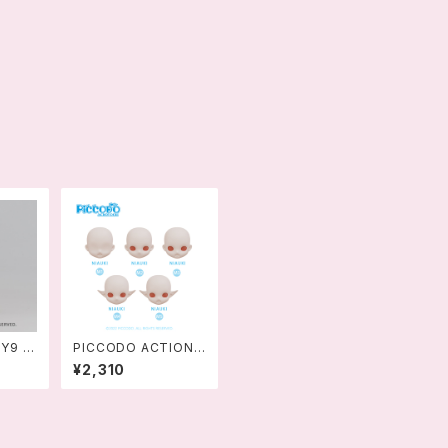
Y9 デ
PICCODO ACTION
ィ V
DOLL シリーズ デフォ
¥2,310
ルメドール用レジンヘッ
ド NIAUKI M4-M5