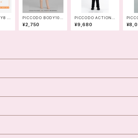
Y8 P
PICCODO BODY10
PICCODO ACTION
PICC
用手首セ
デフォルメドールボディ
DOLL 銀魂 土方十四
DOL
¥2,750
¥9,680
¥8,
VER.2.0
郎 デフォルメドール - 4
川洋一
589565820316
ル-45