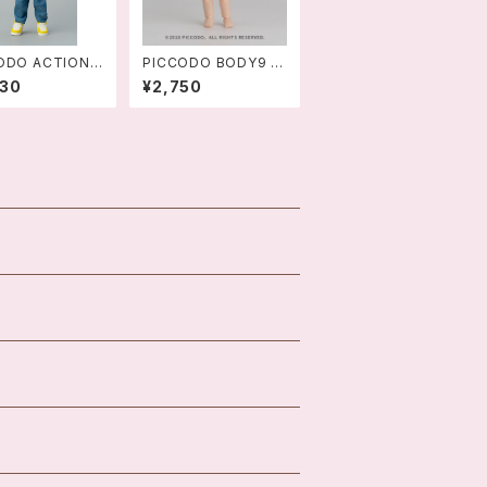
ODO ACTION
PICCODO BODY9 デ
L 花のみぞ知る 有
フォルメドールボディ V
030
¥2,750
 デフォルメドー
ER.2.0
89565813226