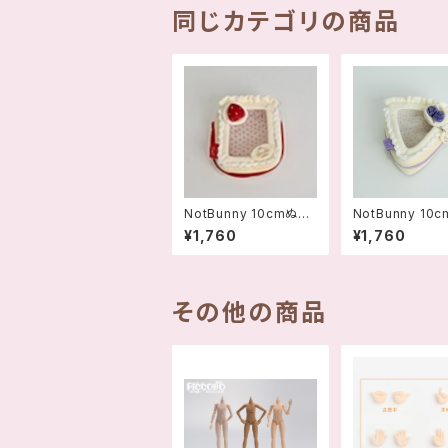
同じカテゴリの商品
NotBunny 10cmぬい
NotBunny 10
ぐるみポーチ(角形-イチ
ぐるみポーチ 三
¥1,760
¥1,760
ゴ) - 697830157053
ルーベリー - 69
6
1570550
その他の商品