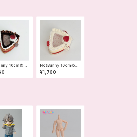
unny 10cmぬい
NotBunny 10cmぬい
ポーチ 三角形 シ
ぐるみポーチ 三角形 い
60
¥1,760
ルツヴェルダー -
ちご - 69783015705
301570567
29