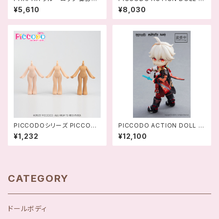
王 アクションドール ‐ 458
のみぞ知る 御崎詔太 デフォルメ
¥5,610
¥8,030
9565818849
ドール-4589565813233
PICCODOシリーズ PICCOD
PICCODO ACTION DOLL X
O CUTE BODY10 デフォルメ
原神 楓原万葉(かえではらかず
¥1,232
¥12,100
簡易ドールボディ
は) デフォルメドール - 694242
1168157
CATEGORY
ドールボディ